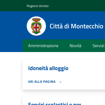
Salta al contenuto principale
Skip to footer content
Regione Veneto
Città di Montecchi
Amministrazione
Novità
Servizi
Idoneità alloggio
VAI ALLA PAGINA
Servizi scolastici e per