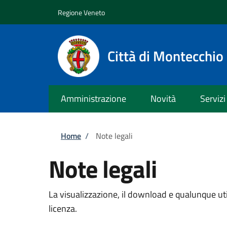
Salta al contenuto principale
Skip to footer content
Regione Veneto
Città di Montecchi
Amministrazione
Novità
Servizi
Briciole di pane
Home
/
Note legali
Note legali
La visualizzazione, il download e qualunque util
licenza.