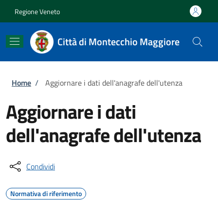
Salta al contenuto principale
Skip to footer content
Regione Veneto
Città di Montecchio Maggiore
Briciole di pane
Home
/
Aggiornare i dati dell'anagrafe dell'utenza
Aggiornare i dati
dell'anagrafe dell'utenza
Condividi
Normativa di riferimento