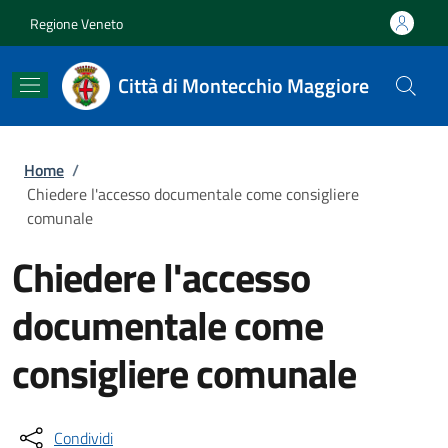
Salta al contenuto principale
Skip to footer content
Regione Veneto
Città di Montecchio Maggiore
Briciole di pane
Home
/
Chiedere l'accesso documentale come consigliere
comunale
Chiedere l'accesso
documentale come
consigliere comunale
Condividi