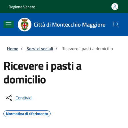
Salta al contenuto principale
Skip to footer content
Regione Veneto
Città di Montecchio Maggiore
Briciole di pane
Home
/
Servizi sociali
/
Ricevere i pasti a domicilio
Ricevere i pasti a
domicilio
Condividi
Normativa di riferimento