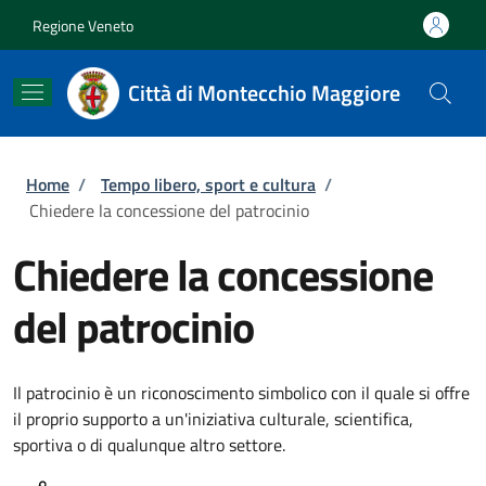
Salta al contenuto principale
Skip to footer content
Regione Veneto
Città di Montecchio Maggiore
Briciole di pane
Home
/
Tempo libero, sport e cultura
/
Chiedere la concessione del patrocinio
Chiedere la concessione
del patrocinio
Il patrocinio è un riconoscimento simbolico con il quale si offre
il proprio supporto a un'iniziativa culturale, scientifica,
sportiva o di qualunque altro settore.