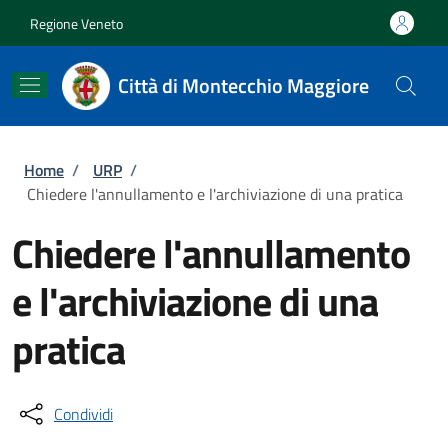
Salta al contenuto principale
Skip to footer content
Regione Veneto
Città di Montecchio Maggiore
Briciole di pane
Home
/
URP
/
Chiedere l'annullamento e l'archiviazione di una pratica
Chiedere l'annullamento
e l'archiviazione di una
pratica
Condividi