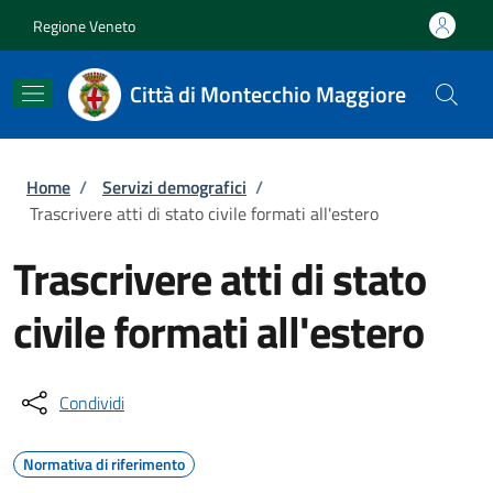
Salta al contenuto principale
Skip to footer content
Regione Veneto
Città di Montecchio Maggiore
Briciole di pane
Home
/
Servizi demografici
/
Trascrivere atti di stato civile formati all'estero
Trascrivere atti di stato
civile formati all'estero
Condividi
Normativa di riferimento