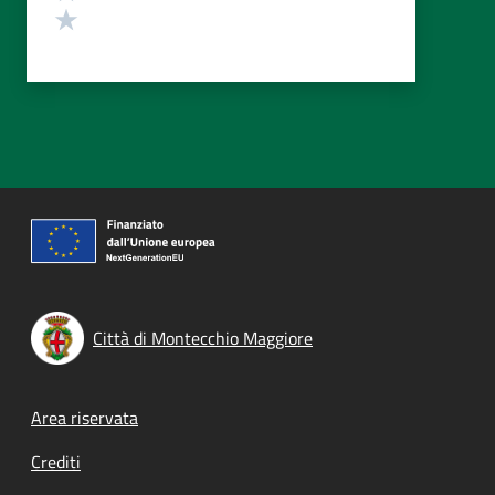
Valuta 1 stelle su 5
Città di Montecchio Maggiore
Footer menu
Area riservata
Crediti