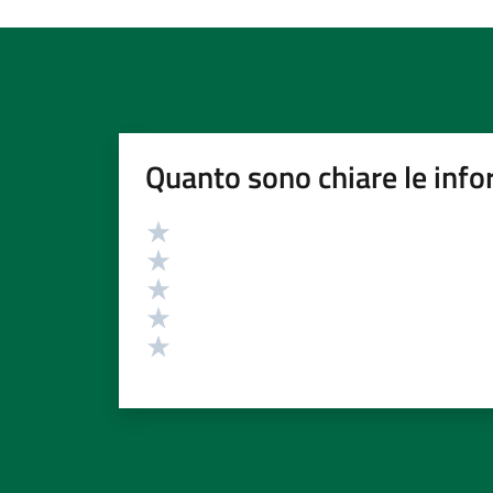
Quanto sono chiare le info
Valutazione
Valuta 5 stelle su 5
Valuta 4 stelle su 5
Valuta 3 stelle su 5
Valuta 2 stelle su 5
Valuta 1 stelle su 5