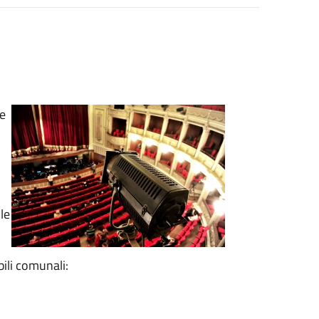
re
.
le
bili comunali: