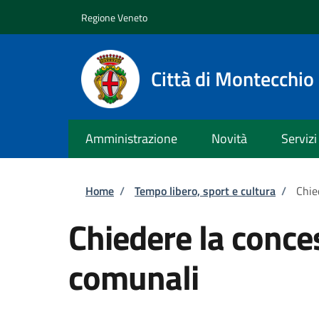
Salta al contenuto principale
Skip to footer content
Regione Veneto
Città di Montecchi
Amministrazione
Novità
Servizi
Briciole di pane
Home
/
Tempo libero, sport e cultura
/
Chie
Chiedere la conce
comunali