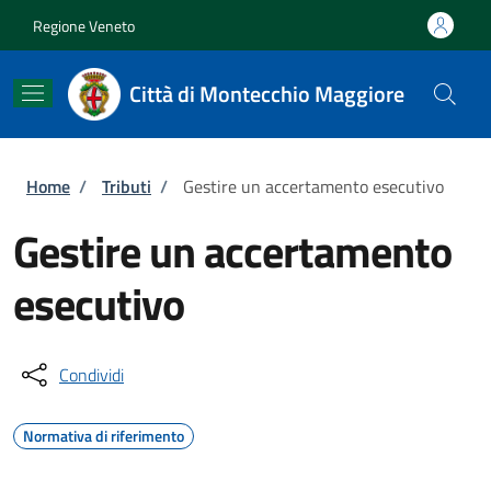
Salta al contenuto principale
Skip to footer content
Regione Veneto
Città di Montecchio Maggiore
Briciole di pane
Home
/
Tributi
/
Gestire un accertamento esecutivo
Gestire un accertamento
esecutivo
Condividi
Normativa di riferimento