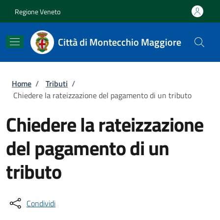
Salta al contenuto principale
Skip to footer content
Regione Veneto
Città di Montecchio Maggiore
Briciole di pane
Home
/
Tributi
/
Chiedere la rateizzazione del pagamento di un tributo
Chiedere la rateizzazione
del pagamento di un
tributo
Condividi