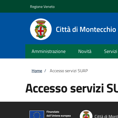
Salta al contenuto principale
Skip to footer content
Regione Veneto
Città di Montecchi
Amministrazione
Novità
Servizi
Briciole di pane
Home
/
Accesso servizi SUAP
Accesso servizi 
Città di Mon