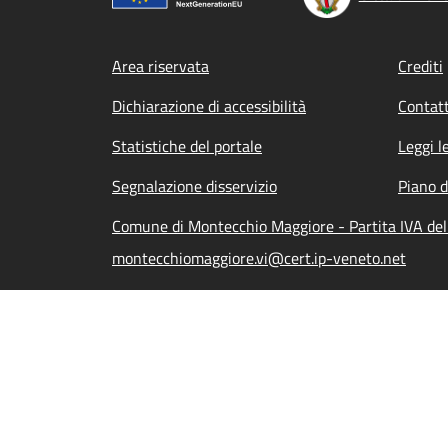
Footer menu
Area riservata
Crediti
Dichiarazione di accessibilità
Contatt
Statistiche del portale
Leggi l
Segnalazione disservizio
Piano d
Comune di Montecchio Maggiore - Partita IVA de
montecchiomaggiore.vi@cert.ip-veneto.net