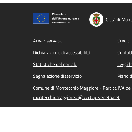
Città di Mon
Footer menu
Area riservata
Crediti
Dichiarazione di accessibilità
Contatt
Statistiche del portale
Leggi l
Segnalazione disservizio
Piano d
Comune di Montecchio Maggiore - Partita IVA de
montecchiomaggiore.vi@cert.ip-veneto.net