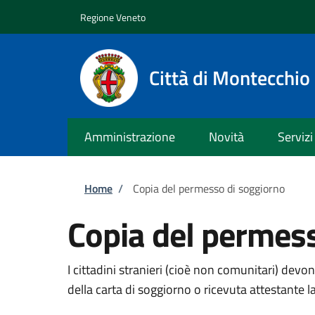
Salta al contenuto principale
Skip to footer content
Regione Veneto
Città di Montecchi
Amministrazione
Novità
Servizi
Briciole di pane
Home
/
Copia del permesso di soggiorno
Copia del permes
I cittadini stranieri (cioè non comunitari) devo
della carta di soggiorno o ricevuta attestante