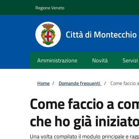
Salta al contenuto principale
Skip to footer content
Regione Veneto
Città di Montecchi
Amministrazione
Novità
Servizi
Briciole di pane
Home
/
Domande frequenti
/
Come faccio a
Come faccio a com
che ho già iniziat
Una volta compilato il modulo principale e ragg