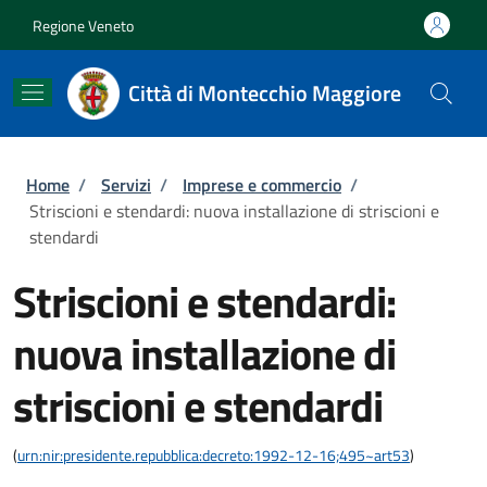
Salta al contenuto principale
Skip to footer content
Regione Veneto
Città di Montecchio Maggiore
Briciole di pane
Home
/
Servizi
/
Imprese e commercio
/
Striscioni e stendardi: nuova installazione di striscioni e
stendardi
Striscioni e stendardi:
nuova installazione di
striscioni e stendardi
(
urn:nir:presidente.repubblica:decreto:1992-12-16;495~art53
)