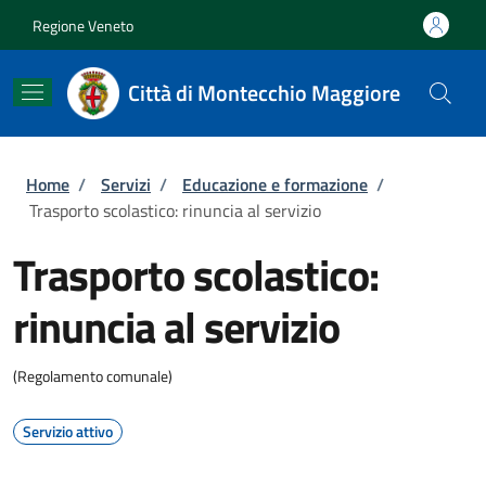
Salta al contenuto principale
Skip to footer content
Regione Veneto
Città di Montecchio Maggiore
Briciole di pane
Home
/
Servizi
/
Educazione e formazione
/
Trasporto scolastico: rinuncia al servizio
Trasporto scolastico:
rinuncia al servizio
(Regolamento comunale)
Servizio attivo