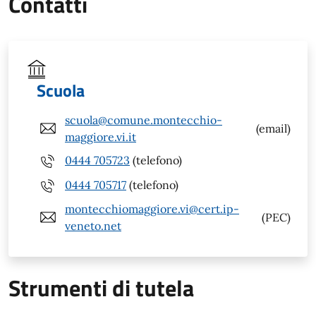
Contatti
Scuola
scuola@comune.montecchio-
(email)
maggiore.vi.it
0444 705723
(telefono)
0444 705717
(telefono)
montecchiomaggiore.vi@cert.ip-
(PEC)
veneto.net
Strumenti di tutela