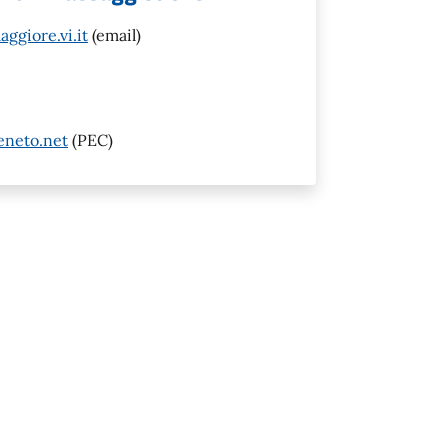
giore.vi.it
(email)
eneto.net
(PEC)