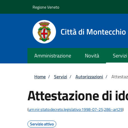
Salta al contenuto principale
Skip to footer content
Regione Veneto
Città di Montecchi
Amministrazione
Novità
Servizi
Briciole di pane
Home
/
Servizi
/
Autorizzazioni
/
Attestaz
Attestazione di id
(
urn:nir:stato:decreto.legislativo:1998-07-25;286~art29
)
Servizio attivo